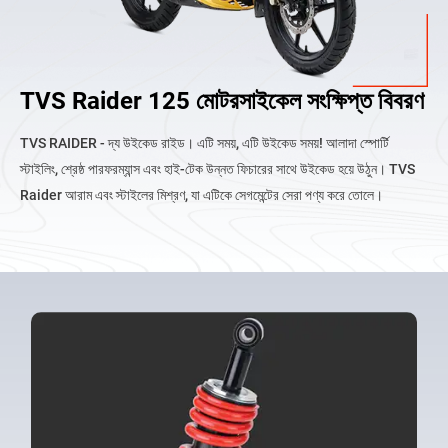
TVS Raider 125 মোটরসাইকেল সংক্ষিপ্ত বিবরণ
TVS RAIDER - দ্য উইকেড রাইড। এটি সময়, এটি উইকেড সময়! আলাদা স্পোর্টি
স্টাইলিং, শ্রেষ্ঠ পারফরম্যান্স এবং হাই-টেক উন্নত ফিচারের সাথে উইকেড হয়ে উঠুন। TVS
Raider আরাম এবং স্টাইলের মিশ্রণ, যা এটিকে সেগমেন্টের সেরা পণ্য করে তোলে।