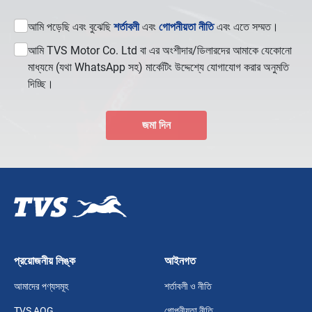
আমি পড়েছি এবং বুঝেছি
শর্তাবলী
এবং
গোপনীয়তা নীতি
এবং এতে সম্মত।
আমি TVS Motor Co. Ltd বা এর অংশীদার/ডিলারদের আমাকে যেকোনো
মাধ্যমে (যথা WhatsApp সহ) মার্কেটিং উদ্দেশ্যে যোগাযোগ করার অনুমতি
দিচ্ছি।
জমা দিন
প্রয়োজনীয় লিঙ্ক
আইনগত
আমাদের পণ্যসমূহ
শর্তাবলী ও নীতি
TVS AOG
গোপনীয়তা নীতি