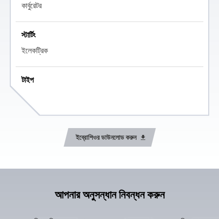
কার্বুরেটর
স্টার্টিং
ইলেকট্রিক
টাইপ
এয়ার ও অয়েল কুলড সিঙ্গল সিলিন্ডার, SI
গিয়ার বক্স
ইব্রোশিওর ডাউনলোড করুন
5 স্পিড গিয়ার বক্স
সর্বোচ্চ টর্ক
11.5 Nm @ 6500 rpm
আপনার অনুসন্ধান নিবন্ধন করুন